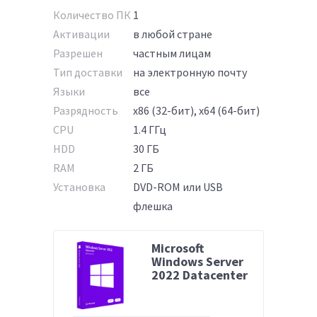
Количество ПК
1
Активации
в любой стране
Разрешен
частным лицам
Тип доставки
на электронную почту
Языки
все
Разрядность
x86 (32-бит), x64 (64-бит)
CPU
1.4 ГГц
HDD
30 ГБ
RAM
2 ГБ
Установка
DVD-ROM или USB
флешка
Microsoft
Windows Server
2022 Datacenter