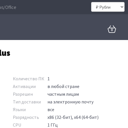
s/Office
0
lus
Количество ПК
1
Активации
в любой стране
Разрешен
частным лицам
Тип доставки
на электронную почту
Языки
все
Разрядность
x86 (32-бит), x64 (64-бит)
CPU
1 ГГц