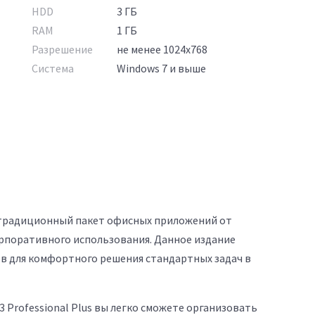
HDD
3 ГБ
RAM
1 ГБ
Разрешение
не менее 1024x768
Система
Windows 7 и выше
 это традиционный пакет офисных приложений от
рпоративного использования. Данное издание
в для комфортного решения стандартных задач в
3 Professional Plus вы легко сможете организовать